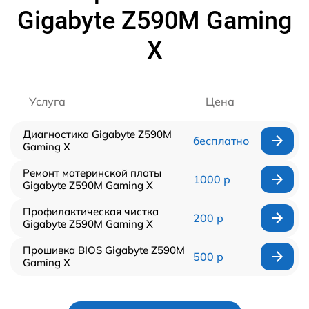
Gigabyte Z590M Gaming
X
Услуга
Цена
Диагностика Gigabyte Z590M
бесплатно
Gaming X
Ремонт материнской платы
1000 р
Gigabyte Z590M Gaming X
Профилактическая чистка
200 р
Gigabyte Z590M Gaming X
Прошивка BIOS Gigabyte Z590M
500 р
Gaming X