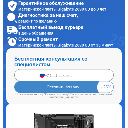
Гарантийное обслуживание
материнской платы Gigabyte Z690 UD до 3 лет
Диагностика за наш счет,
ремонт по желанию
Бесплатный выезд курьера
в день обращения
Срочный ремонт
материнской платы Gigabyte Z690 UD от 35 минут
Бесплатная консультация со
специалистом
Оставить заявку
Нажимая на кнопку "Оставить заявку" Вы соглашаетесь c
политикой
конфиденциальности