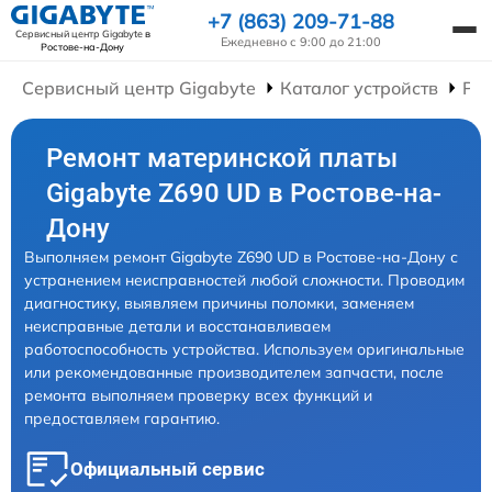
+7 (863) 209-71-88
Сервисный центр Gigabyte
в
Ежедневно с 9:00 до 21:00
Ростове-на-Дону
Сервисный центр Gigabyte
Каталог устройств
Ре
Ремонт материнской платы
Gigabyte Z690 UD в Ростове-на-
Дону
Выполняем ремонт Gigabyte Z690 UD в Ростове-на-Дону с
устранением неисправностей любой сложности. Проводим
диагностику, выявляем причины поломки, заменяем
неисправные детали и восстанавливаем
работоспособность устройства. Используем оригинальные
или рекомендованные производителем запчасти, после
ремонта выполняем проверку всех функций и
предоставляем гарантию.
Официальный сервис