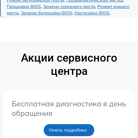
Ремонт материнской платы
,
Профилактическая чистка
,
Прошивка BIOS
,
Замена северного моста
,
Ремонт южного
моста
,
Замена батарейки BIOS
,
Настройка BIOS
,
Акции сервисного
центра
Бесплатная диагностика в день
обращения
Узнать подробнее