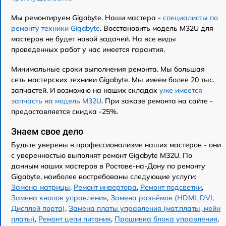
Мы ремонтируем Gigabyte. Наши мастера -
специалисты по
ремонту техники Gigabyte
. Восстановить модель M32U для
мастеров не будет новой задачей. На все виды
проведенных работ у нас имеется гарантия.
Минимальные сроки выполнения ремонта. Мы большая
сеть мастерских техники Gigabyte. Мы имеем более 20 тыс.
запчастей. И возможно на наших складах
уже имеется
запчасть на модель M32U
. При заказе ремонта на сайте -
предоставляется скидка -25%.
Знаем свое дело
Будьте уверены в профессионализме наших мастеров - они
с уверенностью выполнят ремонт Gigabyte M32U. По
данным наших мастеров в Ростове-на-Дону по ремонту
Gigabyte, наиболее востребованы следующие услуги:
Замена матрицы
,
Ремонт инвертора
,
Ремонт подсветки
,
Замена кнопок управления
,
Замена разъёмов (HDMI, DVI,
Дисплей порта)
,
Замена платы управления (мат.платы, мейн
платы)
,
Ремонт цепи питания
,
Прошивка блока управления
,