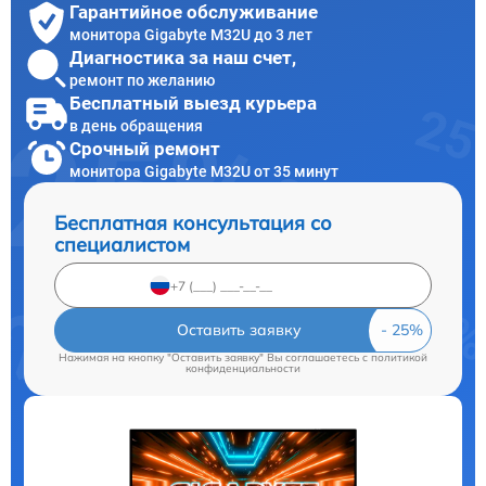
Гарантийное обслуживание
монитора Gigabyte M32U до 3 лет
Диагностика за наш счет,
ремонт по желанию
Бесплатный выезд курьера
в день обращения
Срочный ремонт
монитора Gigabyte M32U от 35 минут
Бесплатная консультация со
специалистом
Оставить заявку
Нажимая на кнопку "Оставить заявку" Вы соглашаетесь c
политикой
конфиденциальности