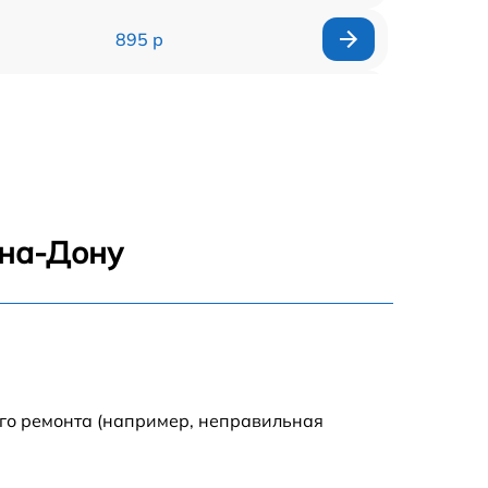
895 р
2420 р
1390 р
1345 р
-на-Дону
1090 р
1695 р
1290 р
ого ремонта (например, неправильная
820 р