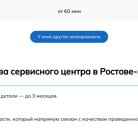
от 60 мин
от 80 мин
У меня другая неисправность
от 80 мин
от 100 мин
ва сервисного центра в Ростове
от 30 мин
 детали — до 3 месяцев.
от 70 мин
от 120 мин
ости, который напрямую связан с качеством проведенн
от 50 мин