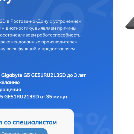
SD в Ростове-на-Дону с устранением
м диагностику, выявляем причины
восстанавливаем работоспособность
и рекомендованные производителем
рку всех функций и предоставляем
 Gigabyte G5 GE51RU213SD до 3 лет
 желанию
бращения
G5 GE51RU213SD от 35 минут
я со специалистом
Оставить заявку