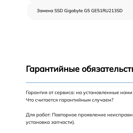
Замена SSD Gigabyte G5 GE51RU213SD
Замена северного моста Gigabyte G5
GE51RU213SD
Замена экрана Gigabyte G5 GE51RU213SD
Замена шлейфа матрицы Gigabyte G5
GE51RU213SD
Гарантийные обязательст
Замена термопасты Gigabyte G5
GE51RU213SD
Замена системы охлаждения Gigabyte G5
Гарантия от сервиса: на установленные нами
GE51RU213SD
Что считается гарантийным случаем?
Замена процессора Gigabyte G5
GE51RU213SD
Для работ: Повторное проявление неисправн
установка запчасти).
Замена оперативной памяти Gigabyte G5
GE51RU213SD