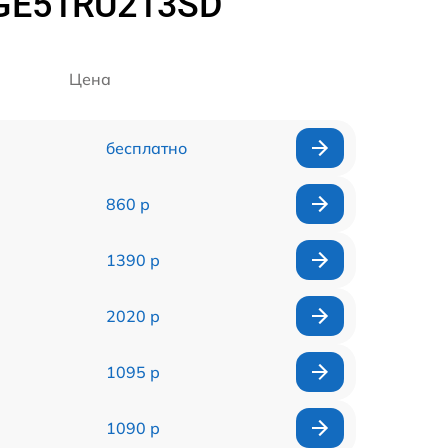
 GE51RU213SD
Цена
бесплатно
860 р
1390 р
2020 р
1095 р
1090 р