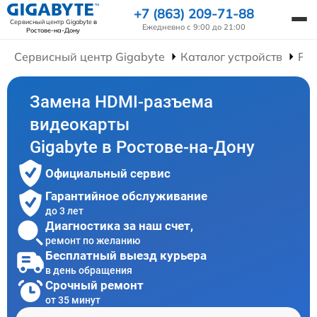
+7 (863) 209-71-88
Сервисный центр Gigabyte
в
Ежедневно с 9:00 до 21:00
Ростове-на-Дону
Сервисный центр Gigabyte
Каталог устройств
Ре
Замена HDMI-разъема
видеокарты
Gigabyte в Ростове-на-Дону
Официальный сервис
Гарантийное обслуживание
до 3 лет
Диагностика за наш счет,
ремонт по желанию
Бесплатный выезд курьера
в день обращения
Срочный ремонт
от 35 минут