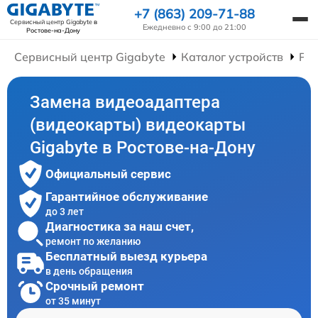
+7 (863) 209-71-88
Сервисный центр Gigabyte
в
Ежедневно с 9:00 до 21:00
Ростове-на-Дону
Сервисный центр Gigabyte
Каталог устройств
Ре
Замена видеоадаптера
(видеокарты) видеокарты
Gigabyte в Ростове-на-Дону
Официальный сервис
Гарантийное обслуживание
до 3 лет
Диагностика за наш счет,
ремонт по желанию
Бесплатный выезд курьера
в день обращения
Срочный ремонт
от 35 минут